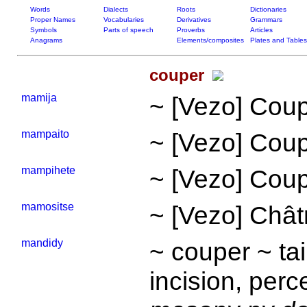
Words
Dialects
Roots
Dictionaries
Proper Names
Vocabularies
Derivatives
Grammars
Symbols
Parts of speech
Proverbs
Articles
Anagrams
Elements/composites
Plates and Tables
couper
mamija
~ [Vezo] Coup
mampaito
~ [Vezo] Coup
mampihete
~ [Vezo] Couper
mamositse
~ [Vezo] Chât
mandidy
~ couper ~ tai
incision, perc