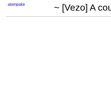
atampake
~ [Vezo] A co