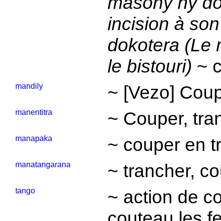
masony ny dok
incision à son
dokotera (Le 
le bistouri)
~ c
mandily
~ [Vezo] Coup
manentitra
~ Couper, tra
manapaka
~ couper en t
manatangarana
~ trancher, co
tango
~ action de co
couteau les fe