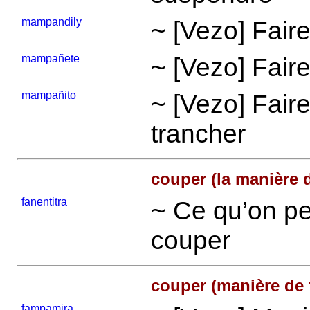
mampandily
~ [Vezo] Fair
mampañete
~ [Vezo] Faire
mampañito
~ [Vezo] Fair
trancher
couper (la manière 
fanentitra
~ Ce qu’on pe
couper
couper (manière de f
fampamira