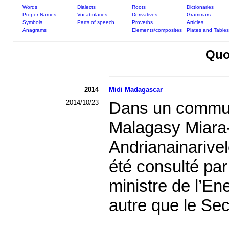
Words
Dialects
Roots
Dictionaries
Proper Names
Vocabularies
Derivatives
Grammars
Symbols
Parts of speech
Proverbs
Articles
Anagrams
Elements/composites
Plates and Tables
Quo
2014
Midi Madagascar
2014/10/23
Dans un communiq
Malagasy Miara-
Andrianainarivel
été consulté pa
ministre de l’En
autre que le Sec