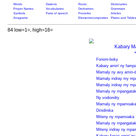
Words
Dialects
Roots
Dictionaries
Proper Names
Vocabularies
Derivatives
Grammars
Symbols
Parts of speech
Proverbs
Articles
Anagrams
Elements/composites
Plates and Tables
84 low=1=, high=16=
Kabary Ma
Fonom-boky
Kabary amin' ny famp
Mamaly ny avy amin-
Mamaly indray my mp
Mamaly indray my m
Mamaly ny mpangata
Ny vodiondry
Mamaly ny mpamoak
Dinidinika
Miteny ny mpamoaka
Mamaly ny mpangata
Miteny indray ny mpa
Kabary fanao amin' ny