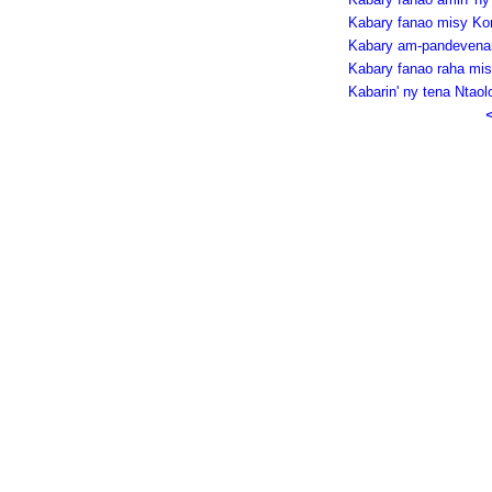
Kabary fanao misy Ko
Kabary am-pandevena
Kabary fanao raha mi
Kabarin' ny tena Ntaol