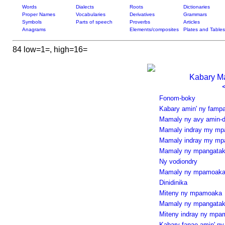
Words
Dialects
Roots
Dictionaries
Proper Names
Vocabularies
Derivatives
Grammars
Symbols
Parts of speech
Proverbs
Articles
Anagrams
Elements/composites
Plates and Tables
84 low=1=, high=16=
Kabary Ma
Fonom-boky
Kabary amin' ny famp
Mamaly ny avy amin-
Mamaly indray my mp
Mamaly indray my m
Mamaly ny mpangata
Ny vodiondry
Mamaly ny mpamoak
Dinidinika
Miteny ny mpamoaka
Mamaly ny mpangata
Miteny indray ny mpa
Kabary fanao amin' ny