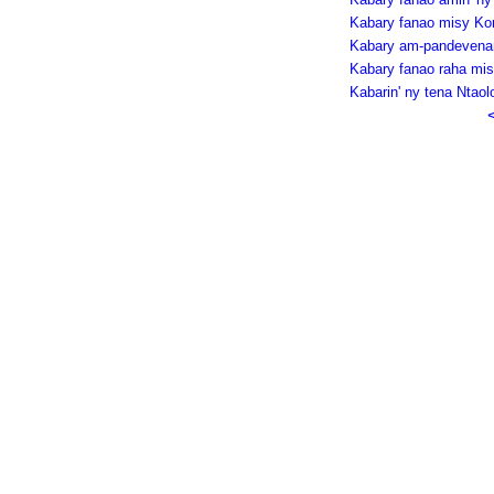
Kabary fanao misy Ko
Kabary am-pandevena
Kabary fanao raha mi
Kabarin' ny tena Ntaol